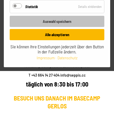
Zum Warenkorb!
Statistik
für
Details einblenden
Statistik
Auswahl speichern
SEPPI'S GERLOS
Alle akzeptieren
MOUNTAIN CLUB
Sie können Ihre Einstellungen jederzeit über den Button
in der Fußzeile ändern.
Gerlos - Zillertal Arena
Impressum
Datenschutz
Kreuzung Isskogelbahn Ebenfeldexpress
T +43 664 14 27 404
info@seppis.cc
täglich von 8:30 bis 17:00
BESUCH UNS DANACH IM BASECAMP
GERLOS