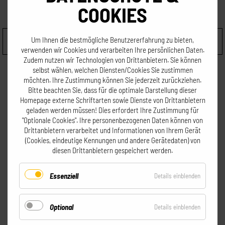
COOKIES
Größe wählen
Um Ihnen die bestmögliche Benutzererfahrung zu bieten,
verwenden wir Cookies und verarbeiten Ihre persönlichen Daten.
Zudem nutzen wir Technologien von Drittanbietern. Sie können
selbst wählen, welchen Diensten/Cookies Sie zustimmen
möchten. Ihre Zustimmung können Sie jederzeit zurückziehen.
Bitte beachten Sie, dass für die optimale Darstellung dieser
Homepage externe Schriftarten sowie Dienste von Drittanbietern
geladen werden müssen! Dies erfordert Ihre Zustimmung für
"Optionale Cookies".
Ihre personenbezogenen Daten können von
Drittanbietern verarbeitet und Informationen von Ihrem Gerät
Alle Preise inkl. MwSt. zzgl. Versandkosten
(Cookies, eindeutige Kennungen und andere Gerätedaten) von
diesen Drittanbietern gespeichert werden.
Essenziell
für
Details einblenden
Essenziel
Optional
für
Details einblenden
Optional