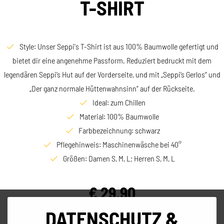
T-SHIRT
Style: Unser Seppi's T-Shirt ist aus 100% Baumwolle gefertigt und
bietet dir eine angenehme Passform. Reduziert bedruckt mit dem
legendären Seppi’s Hut auf der Vorderseite, und mit „Seppi‘s Gerlos“ und
„Der ganz normale Hüttenwahnsinn“ auf der Rückseite.
Ideal: zum Chillen
Material: 100% Baumwolle
Farbbezeichnung: schwarz
Pflegehinweis: Maschinenwäsche bei 40°
Größen: Damen S, M, L; Herren S, M, L
€
29,90
inkl. MwSt. zzgl. Versandkosten
DATENSCHUTZ &