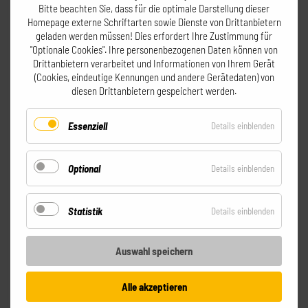
Bitte beachten Sie, dass für die optimale Darstellung dieser
Homepage externe Schriftarten sowie Dienste von Drittanbietern
geladen werden müssen! Dies erfordert Ihre Zustimmung für
"Optionale Cookies".
Ihre personenbezogenen Daten können von
SEPPI'S GERLOS
Drittanbietern verarbeitet und Informationen von Ihrem Gerät
(Cookies, eindeutige Kennungen und andere Gerätedaten) von
MOUNTAIN CLUB
diesen Drittanbietern gespeichert werden.
Essenziell
für
Details einblenden
Gerlos - Zillertal Arena
Essenziel
Kreuzung Isskogelbahn Ebenfeldexpress
Optional
für
Details einblenden
T +43 664 14 27 404
info@seppis.cc
Optional
täglich von 8:30 bis 17:00
Statistik
für
Details einblenden
Statistik
BESUCH UNS DANACH IM BASECAMP
Auswahl speichern
GERLOS
Alle akzeptieren