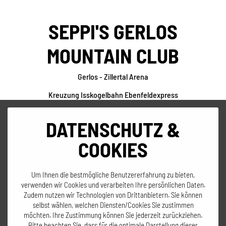
SEPPI'S GERLOS
MOUNTAIN CLUB
Gerlos - Zillertal Arena
Kreuzung Isskogelbahn Ebenfeldexpress
T +43 664 14 27 404
info@seppis.cc
DATENSCHUTZ &
täglich von 8:30 bis 17:00
COOKIES
BESUCH UNS DANACH IM BASECAMP
GERLOS
Um Ihnen die bestmögliche Benutzererfahrung zu bieten,
verwenden wir Cookies und verarbeiten Ihre persönlichen Daten.
Zudem nutzen wir Technologien von Drittanbietern. Sie können
selbst wählen, welchen Diensten/Cookies Sie zustimmen
möchten. Ihre Zustimmung können Sie jederzeit zurückziehen.
Bitte beachten Sie, dass für die optimale Darstellung dieser